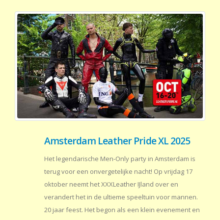
Amsterdam Leather Pride XL 2025
Het legendarische Men-Only party in Amsterdam is
terug voor een onvergetelijke nacht! Op vrijdag 17
oktober neemt het XXXLeather IJland over en
verandert het in de ultieme speeltuin voor mannen.
20 jaar feest. Het begon als een klein evenement en