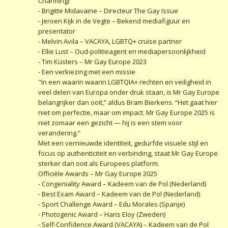
Charming)
- Brigitte Midavaine – Directeur The Gay Issue
- Jeroen Kijk in de Vegte – Bekend mediafiguur en
presentator
- Melvin Avila – VACAYA, LGBTQ+ cruise partner
- Ellie Lust – Oud-politieagent en mediapersoonlijkheid
- Tim Küsters – Mr Gay Europe 2023
- Een verkiezing met een missie
"In een waarin waarin LGBTQIA+ rechten en veiligheid in
veel delen van Europa onder druk staan, is Mr Gay Europe
belangrijker dan ooit,” aldus Bram Bierkens. “Het gaat hier
niet om perfectie, maar om impact. Mr Gay Europe 2025 is
niet zomaar een gezicht — hij is een stem voor
verandering.”
Met een vernieuwde identiteit, gedurfde visuele stijl en
focus op authenticiteit en verbinding, staat Mr Gay Europe
sterker dan ooit als Europees platform.
Officiële Awards – Mr Gay Europe 2025
- Congeniality Award – Kadeem van de Pol (Nederland)
- Best Exam Award – Kadeem van de Pol (Nederland)
- Sport Challenge Award – Edu Morales (Spanje)
- Photogenic Award – Haris Eloy (Zweden)
- Self-Confidence Award (VACAYA) – Kadeem van de Pol