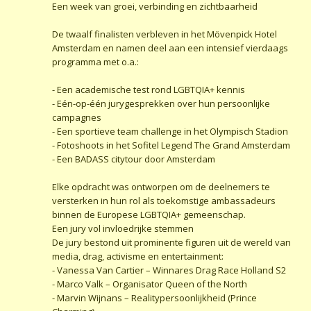
Een week van groei, verbinding en zichtbaarheid
De twaalf finalisten verbleven in het Mövenpick Hotel
Amsterdam en namen deel aan een intensief vierdaags
programma met o.a.:
- Een academische test rond LGBTQIA+ kennis
- Eén-op-één jurygesprekken over hun persoonlijke
campagnes
- Een sportieve team challenge in het Olympisch Stadion
- Fotoshoots in het Sofitel Legend The Grand Amsterdam
- Een BADASS citytour door Amsterdam
Elke opdracht was ontworpen om de deelnemers te
versterken in hun rol als toekomstige ambassadeurs
binnen de Europese LGBTQIA+ gemeenschap.
Een jury vol invloedrijke stemmen
De jury bestond uit prominente figuren uit de wereld van
media, drag, activisme en entertainment:
- Vanessa Van Cartier – Winnares Drag Race Holland S2
- Marco Valk – Organisator Queen of the North
- Marvin Wijnans – Realitypersoonlijkheid (Prince