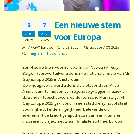
Een nieuwe stem
6
7
voor Europa
AUG
AUG
2025
2025
MR GAY Europe
6 08 2025
-
update 7 08 2025
-
English
- -
Nederlands
-
Een Nieuwe Stem voor Europa: Imran Nawaz (Mr Gay
Belgium) verovert zilver tijdens internationale finale van Mr
Gay Europe 2025 in Amsterdam
Op vrijdagavond werd tijdens de slotavond van Pride
Amsterdam, te midden van regenboogvlaggen, muziek en
duizenden toeschouwers op de iconische MainStage, Mr
Gay Europe 2025 gekroond. In een stad die symbool staat
voor vrijheid, liefde en gelijkheid, betekende dit
evenement de krachtige apotheose van een intens en
inspirerend traject met twaalf finalisten uit heel Europa.
Mr Gay Europe is vandaag meer dan ooit relevant. De