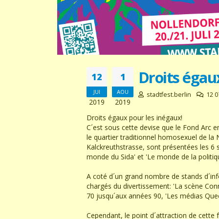
Droits égau
12
1
JUI
AOU
stadtfest.berlin
12 0
2019
2019
Droits égaux pour les inégaux!
C´est sous cette devise que le Fond Arc e
le quartier traditionnel homosexuel de la
Kalckreuthstrasse, sont présentées les 6 
monde du Sida' et 'Le monde de la politiqu
A coté d´un grand nombre de stands d´info
chargés du divertissement: 'La scène Conn
70 jusqu´aux années 90, 'Les médias Queer
Cependant, le point d´attraction de cette f