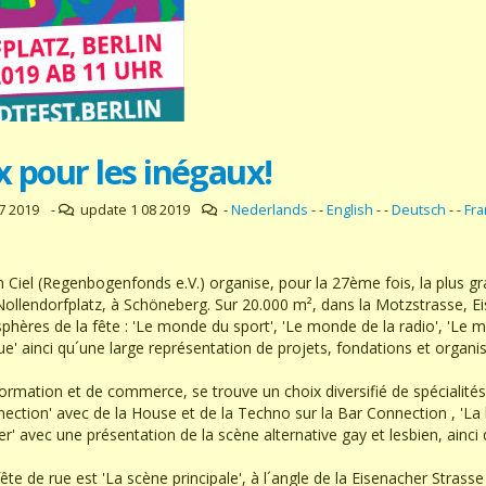
x pour les inégaux!
7 2019
-
update 1 08 2019
-
Nederlands
- -
English
- -
Deutsch
- -
Fra
n Ciel (Regenbogenfonds e.V.) organise, pour la 27ème fois, la plus 
 Nollendorfplatz, à Schöneberg. Sur 20.000 m², dans la Motzstrasse, E
sphères de la fête : 'Le monde du sport', 'Le monde de la radio', 'Le
e' ainci qu´une large représentation de projets, fondations et organisa
rmation et de commerce, se trouve un choix diversifié de spécialités
ection' avec de la House et de la Techno sur la Bar Connection , 'La
' avec une présentation de la scène alternative gay et lesbien, ainc
ête de rue est 'La scène principale', à l´angle de la Eisenacher Strass