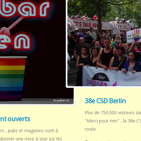
38e CSD Berlin
Plus de 750.000 visiteurs da
ont ouverts
"Merci pour rien" , la 38e C
route.
ars , pubs et magasins sont à
donner une mise à jour sur les