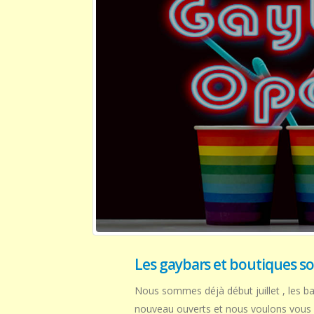
Les gaybars et boutiques s
Nous sommes déjà début juillet , les b
nouveau ouverts et nous voulons vous 