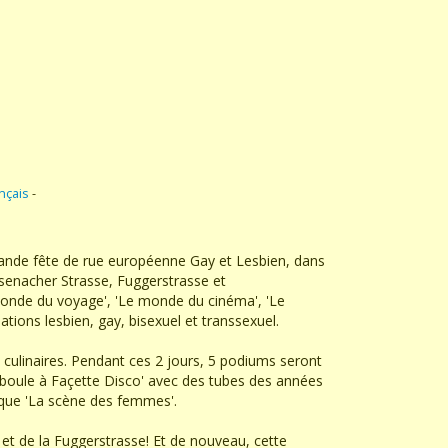
nçais
-
grande fête de rue européenne Gay et Lesbien, dans
isenacher Strasse, Fuggerstrasse et
 monde du voyage', 'Le monde du cinéma', 'Le
tions lesbien, gay, bisexuel et transsexuel.
 culinaires. Pendant ces 2 jours, 5 podiums seront
 boule à Façette Disco' avec des tubes des années
i que 'La scène des femmes'.
e et de la Fuggerstrasse! Et de nouveau, cette