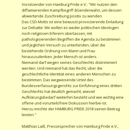
Vorsitzender von Hamburg Pride e.V.: "Wir nutzen den
diffamierenden Kampfbegriff âGenderwahn, um dessen
abwertende Zuschreibung positiv zu wenden.
Das CSD-Motto ist eine bewusst provozierende Einladung
zur Debatte: Wir wollen es weder politischen Ideologen
noch religiösen Eiferern überlassen, mit
pathologisierenden Begriffen die Agenda zu bestimmen
und jeglichen Versuch zu unterbinden, über die
bestehende Ordnung von Mann und Frau
hinauszudenken. Jeder Mensch ist anders.
Niemand darf wegen seines Geschlechts diskriminiert
werden. Und niemand hat das Recht, über die
geschlechtliche Identität eines anderen Menschen zu
bestimmen. Das wegweisende Urteil des
Bundesverfassungsgerichts zur Einführung eines dritten
Geschlechts hat deutlich gemacht, wieviel
Aufklärungsbedarf weiterhin besteht und wie wichtig eine
offene und vorurteilsfreie Diskussion hierbei ist.
Hierzu möchte der HAMBURG PRIDE 2018 seinen Beitrag
leisten."
Matthias Laiß, Pressesprecher von Hamburg Pride e.V.,