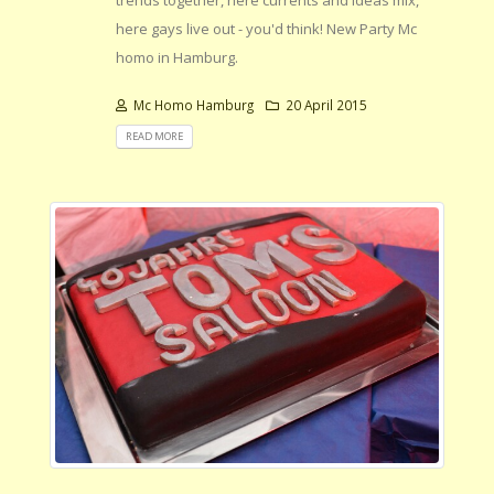
trends together, here currents and ideas mix,
here gays live out - you'd think! New Party Mc
homo in Hamburg.
Mc Homo Hamburg
20 April 2015
READ MORE