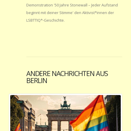
Demonstration '50 Jahre Stonewall – Jeder Aufstand
beginnt mit deiner Stimme' den Aktivist*innen der
LSBTTIQ*-Geschichte.
ANDERE NACHRICHTEN AUS
BERLIN