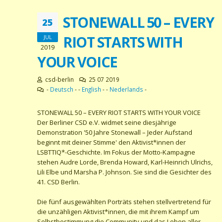
STONEWALL 50 – EVERY
25
RIOT STARTS WITH
JUL
2019
YOUR VOICE
csd-berlin
25 07 2019
-
Deutsch
- -
English
- -
Nederlands
-
STONEWALL 50 – EVERY RIOT STARTS WITH YOUR VOICE
Der Berliner CSD e.V. widmet seine diesjährige
Demonstration '50 Jahre Stonewall – Jeder Aufstand
beginnt mit deiner Stimme' den Aktivist*innen der
LSBTTIQ*-Geschichte. Im Fokus der Motto-Kampagne
stehen Audre Lorde, Brenda Howard, Karl-Heinrich Ulrichs,
Lili Elbe und Marsha P. Johnson. Sie sind die Gesichter des
41. CSD Berlin.
Die fünf ausgewählten Porträts stehen stellvertretend für
die unzähligen Aktivist*innen, die mit ihrem Kampf um
Selbstbestimmung die Community und das Leben aller