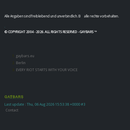
Alle Angaben sind freibleibend und unverbindlich. B alle rechte vorbehalten.
.
© COPYRIGHT 2004 - 2026. ALL RIGHTS RESERVED - GAYBARS ™
gaybars.eu
Berlin
EVERY RIOT STARTS WITH YOUR VOICE
Last update : Thu, 06 Aug 2026 15:53:38 +0000 #3
Contact