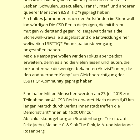
Lesben, Schwulen, Bisexuellen, Trans*, Inter* und anderer
queerer Menschen (LSBTTIQ*) geprägt haben.
Ein halbes Jahrhundert nach den Aufständen im Stonewall
Inn würdigen Die CSD Berlin diejenigen, die mit ihrem
mutigen Widerstand gegen Polizeigewalt damals die
Stonewall-Krawalle ausgelöst und die Entwicklung einer
weltweiten LSBTTIQ*-Emanzipationsbewegung
angestoßen haben.
Mit die Kampagne wollen wir den Fokus aber zeitlich
erweitern, denn es sind die vielen leisen und lauten, die
bekannten wie die weniger bekannten Aktivist*innen, die
den andauernden Kampf um Gleichberechtigung der
LSBTTIQ*-Community geprägt haben.
Eine halbe Million Menschen werden am 27. Juli 2019 zur
Teilnahme am 41. CSD Berlin erwartet. Nach einem 6,43 km
langen Marsch durch Berlins Innenstadt treffen die
Demonstrant*innen ab 16:00 Uhr zur
Abschlusskundgebung am Brandenburger Tor u.a. auf
Felix Jaehn, Melanie C. & Sink The Pink, MIA. und Marianne
Rosenberg.